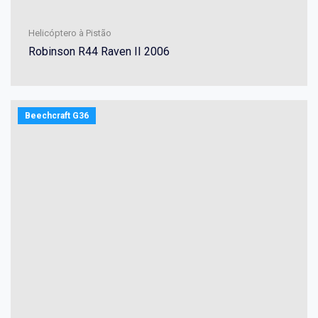
Helicóptero à Pistão
Robinson R44 Raven II 2006
Beechcraft G36