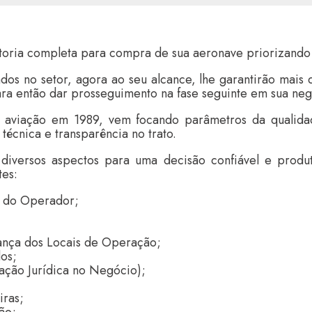
oria completa para compra de sua aeronave priorizando 
os no setor, agora ao seu alcance, lhe garantirão mai
ara então dar prosseguimento na fase seguinte em sua ne
 aviação em 1989, vem focando parâmetros da qualidad
técnica e transparência no trato.
iversos aspectos para uma decisão confiável e produt
tes:
s do Operador;
rança dos Locais de Operação;
os;
uação Jurídica no Negócio);
iras;
ão;