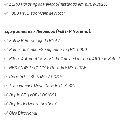
✅
ZERO Horas Após Revisão (Instalado em 15/09/2023)
✅
1.800 Hs. Disponíveis de Motor
Equipamentos / Aviônicos (Full IFR Noturno):
✅
Full IFR Homologado RNAV
✅
Painel de Audio PS Engieenering PM-6000
✅
Piloto Automático STEC-55X de 3 Eixos com Altitude Select
✅
GPS / NAV 1 / COMM 1: Garmin GNS-530W
✅
Garmin SL-30 NAV 2 / COMM 2
✅
Transponder Novo Garmin GTX-327
✅
Duplo CDI (VOR/LOC/GS)
✅
Duplo Horizonte Artificial
✅
Giro Direcional