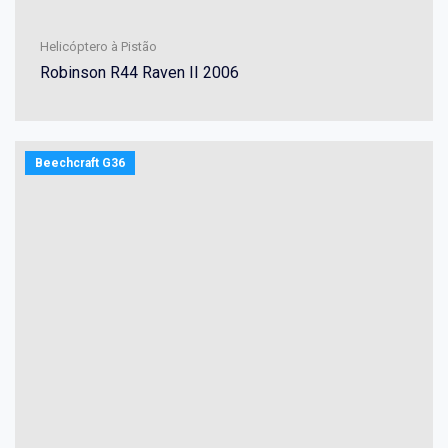
Helicóptero à Pistão
Robinson R44 Raven II 2006
Beechcraft G36