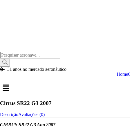
Pesquisar
produtos
31 anos no mercado aeronáutico.
Home
Cirrus SR22 G3 2007
Descrição
Avaliações (0)
CIRRUS SR22 G3 Ano 2007