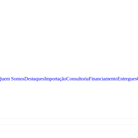
Quem Somos
Destaques
Importação
Consultoria
Financiamento
Entregues