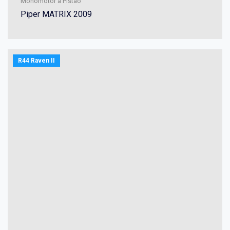
Monomotor à Pistão
Piper MATRIX 2009
R44 Raven II