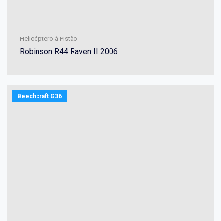
Helicóptero à Pistão
Robinson R44 Raven II 2006
Beechcraft G36