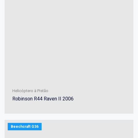
Helicóptero à Pistão
Robinson R44 Raven II 2006
Beechcraft G36