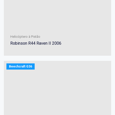
Helicóptero à Pistão
Robinson R44 Raven II 2006
Beechcraft G36