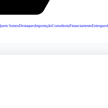
Quem Somos
Destaques
Importação
Consultoria
Financiamento
Entregues