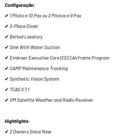
Configuração:
✔
1 Piloto e 10 Pax ou 2 Pilotos e 9 Pax
✔
2-Place Divan
✔
Belted Lavatory
✔
Sink With Water Suction
✔
Embraer Executive Care (EEC) Airframe Program
✔
CAMP Maintenance Tracking
✔
Synthetic Vision System
✔
TCAS II 7.1
✔
XM Satellite Weather and Radio Receiver
Hightlights:
✔
2 Owners Since New