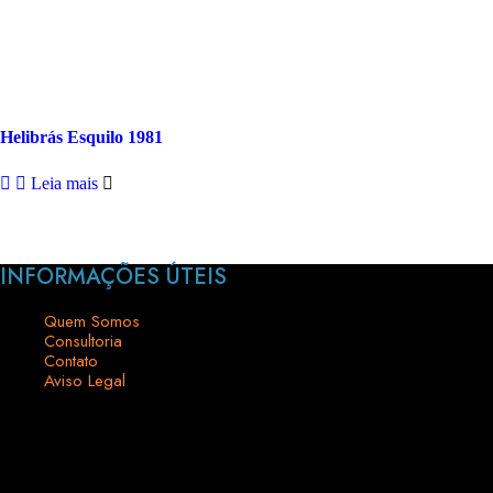
Helibrás Esquilo 1981
Leia mais
INFORMAÇÕES ÚTEIS
Quem Somos
Consultoria
Contato
Aviso Legal