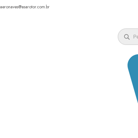
aeronaves@asarotor.com.br
Pesquisar
produtos