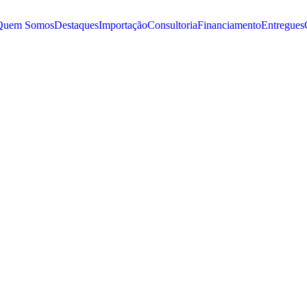
Quem Somos
Destaques
Importação
Consultoria
Financiamento
Entregues